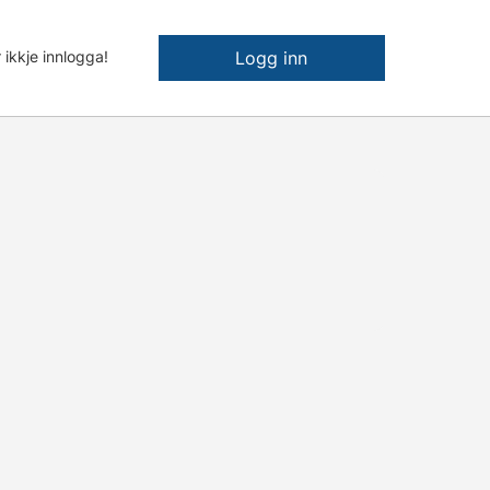
 ikkje innlogga!
Logg inn
l